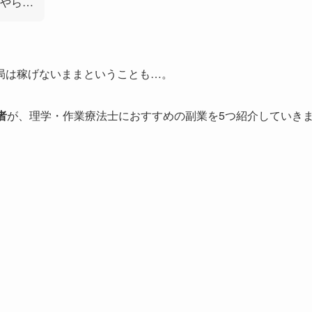
やら…
局は稼げないままということも…。
者
が、理学・作業療法士におすすめの副業を5つ紹介していき